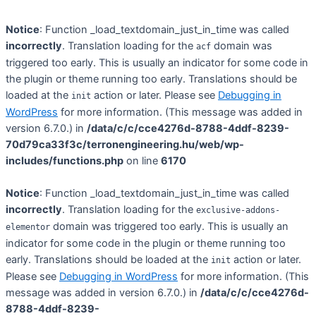
Notice
: Function _load_textdomain_just_in_time was called
incorrectly
. Translation loading for the
domain was
acf
triggered too early. This is usually an indicator for some code in
the plugin or theme running too early. Translations should be
loaded at the
action or later. Please see
Debugging in
init
WordPress
for more information. (This message was added in
version 6.7.0.) in
/data/c/c/cce4276d-8788-4ddf-8239-
70d79ca33f3c/terronengineering.hu/web/wp-
includes/functions.php
on line
6170
Notice
: Function _load_textdomain_just_in_time was called
incorrectly
. Translation loading for the
exclusive-addons-
domain was triggered too early. This is usually an
elementor
indicator for some code in the plugin or theme running too
early. Translations should be loaded at the
action or later.
init
Please see
Debugging in WordPress
for more information. (This
message was added in version 6.7.0.) in
/data/c/c/cce4276d-
8788-4ddf-8239-