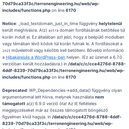
70d79ca33f3c/terronengineering.hu/web/wp-
includes/functions.php
on line
6170
Notice
: _load_textdomain_just_in_time függvény
helytelenül
került meghívásra. A(z)
domain fordításának betöltése túl
astra
korán indult el. Ez általában azt jelzi, hogy a beépülő modulban
vagy témában lévő kódok túl korán futnak le. A fordításokat a
műveletnél vagy később kell betölteni. Bővebb információ
init
a
Hibakeresés a WordPress-ben
helyen. (Ez az üzenet a 6.7.0
verzióban került hozzáadásra.) in
/data/c/c/cce4276d-8788-
4ddf-8239-70d79ca33f3c/terronengineering.hu/web/wp-
includes/functions.php
on line
6170
Deprecated
: WP_Dependencies->add_data() függvény olyan
argumentummal lett hívva, melynek használata
nem
támogatott
a(z) 6.9.0 verzió óta! Az IE feltételes
megjegyzéseket már az összes támogatott böngésző
figyelmen kívül hagyja. in
/data/c/c/cce4276d-8788-4ddf-
8239-70d79ca33f3c/terronengineering.hu/web/wp-